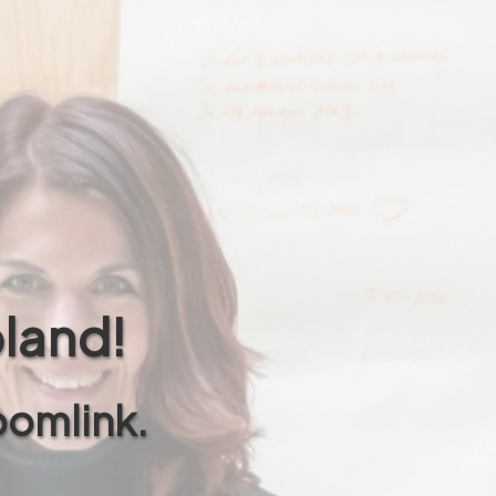
pland!
oomlink.