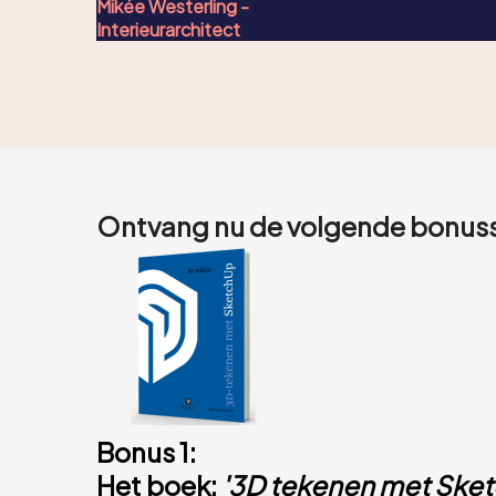
Mikée Westerling -
Interieurarchitect
Ontvang nu de volgende bonuss
Bonus 1:
Het boek:
'3D tekenen met Ske