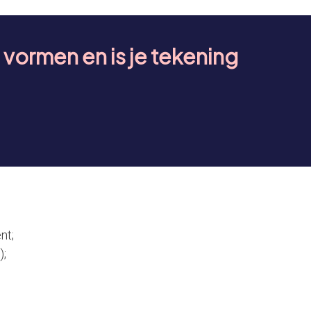
 vormen en is je tekening
nt;
);