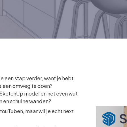
je een stap verder, want je hebt
ia een omweg te doen?
je SketchUp model en net even wat
en en schuine wanden?
YouTuben, maar wil je echt next