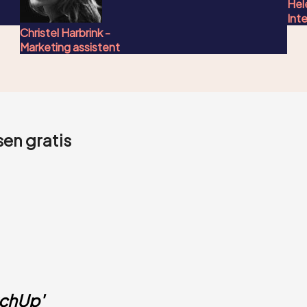
Hel
Int
Christel Harbrink -
Marketing assistent
en gratis
tchUp'