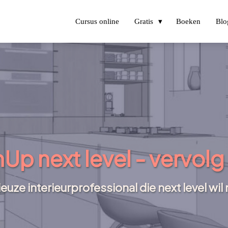
Cursus online
Gratis
Boeken
Blo
Up next level - vervolg
euze interieurprofessional die next level wi