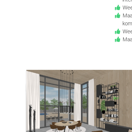
Weet
Maak
kom 
Weet
Maak