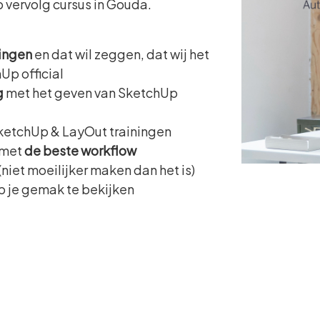
 vervolg cursus in Gouda.
ingen
en dat wil zeggen, dat wij het
Up official
g
met het geven van SketchUp
etchUp & LayOut trainingen
n met
de beste workflow
niet moeilijker maken dan het is)
op je gemak te bekijken