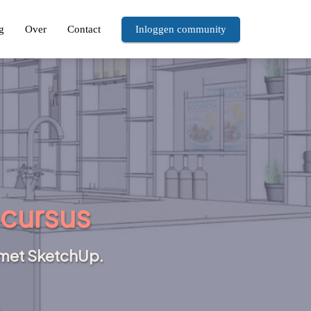
g
Over
Contact
Inloggen community
 cursus
l met SketchUp
.