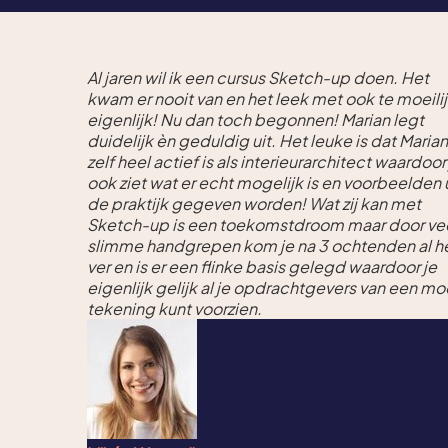
Al jaren wil ik een cursus Sketch-up doen. Het
kwam er nooit van en het leek met ook te moeili
eigenlijk! Nu dan toch begonnen! Marian legt
duidelijk èn geduldig uit. Het leuke is dat Marian
zelf heel actief is als interieurarchitect waardoor
ook ziet wat er echt mogelijk is en voorbeelden 
de praktijk gegeven worden! Wat zij kan met
Sketch-up is een toekomstdroom maar door ve
slimme handgrepen kom je na 3 ochtenden al h
ver en is er een flinke basis gelegd waardoor je
eigenlijk gelijk al je opdrachtgevers van een mo
tekening
kunt voorzien.