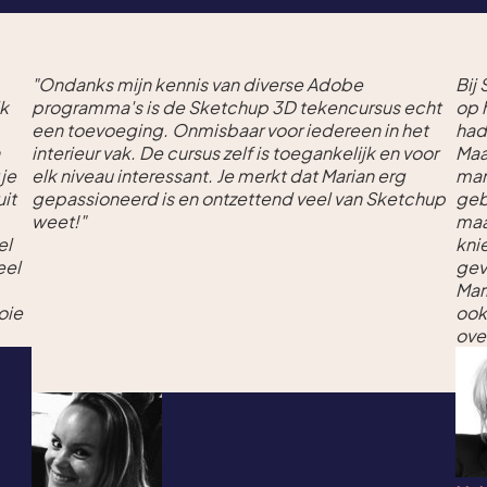
"Ondanks mijn kennis van diverse Adobe
Bij
jk
programma's is de Sketchup 3D tekencursus echt
op 
een toevoeging. Onmisbaar voor iedereen in het
had
interieur vak. De cursus zelf is toegankelijk en voor
Maa
 je
elk niveau interessant. Je merkt dat Marian erg
man
uit
gepassioneerd is en ontzettend veel van Sketchup
geb
weet!"
maa
el
kni
eel
gev
Mar
oie
ook
ove