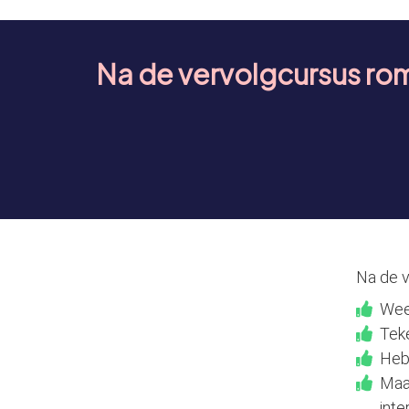
Na de vervolgcursus romm
Na de v
Weet
Teke
Heb 
Maak
inte