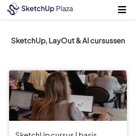
SketchUp, LayOut & AI cursussen
SketchUp cursus | basis