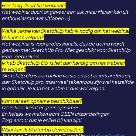
Hoe lang duurt het webinar?
Het webinar duurt ongeveer een uur, maar Marian kan uit
enthousiasme wat uitlopen ;-)
Welke versie van SketchUp heb ik nodig om het webinar
te kunnen volgen?
Het webinar is voor professionals, dus de demo wordt
gedaan met SketchUp Pro. Niet geschikt voor SketchUp
Free-gebruikers.
Ik heb SketchUp Go, is het dan handig om het webinar
te volgen?
SketchUp Go is een online versie en ziet er iets anders uit
dan SketchUp pro, maar veel tekentools zijn wel hetzelfde
in gebruik. Je kan het webinar dus wel volgen.
Komt er een opname beschikbaar?
Deze keer komt er geen opname!
En helaas we maken echt GEEN uitzonderingen.
Zorg ervoor dat je er live bij kan zijn!
Waar kan ik SketchUp downloaden?
Je kan de 7 dagen trial van SketchUp
hier downloaden
.