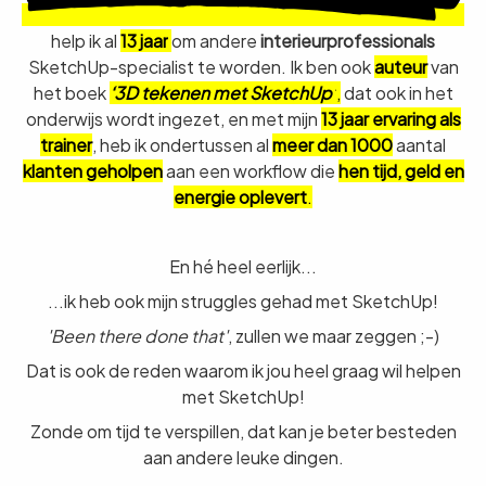
help ik al
13 jaar
om andere
interieurprofessionals
SketchUp-specialist te worden. Ik ben ook
auteur
van
het boek
‘3D tekenen met SketchUp’
,
dat ook in het
onderwijs wordt ingezet, en met mijn
13 jaar ervaring als
trainer
, heb ik ondertussen al
meer dan 1000
aantal
klanten geholpen
aan een workflow die
hen tijd, geld en
energie oplevert
.
En hé heel eerlijk...
...ik heb ook mijn struggles gehad met SketchUp!
'Been there done that'
, zullen we maar zeggen ;-)
Dat is ook de reden waarom ik jou heel graag wil helpen
met SketchUp!
Zonde om tijd te verspillen, dat kan je beter besteden
aan andere leuke dingen.