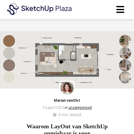
Marian vanOlst
13 april 2023
in
uncategorised
5 min. leestijd
Waarom LayOut van SketchUp
onmisbaar is voor